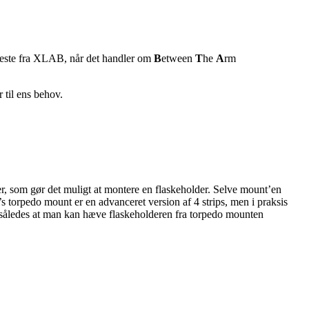
nyeste fra XLAB, når det handler om
B
etween
T
he
A
rm
 til ens behov.
, som gør det muligt at montere en flaskeholder. Selve mount’en
 torpedo mount er en advanceret version af 4 strips, men i praksis
e, således at man kan hæve flaskeholderen fra torpedo mounten