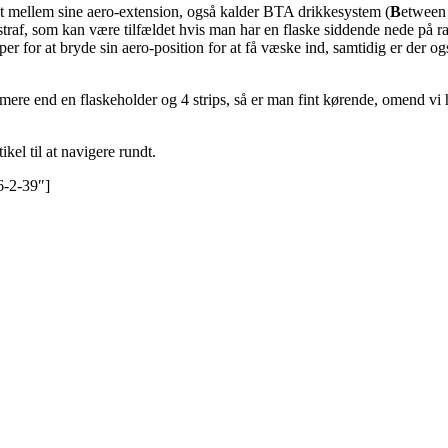
t mellem sine aero-extension, også kalder BTA drikkesystem (
B
etwee
straf, som kan være tilfældet hvis man har en flaske siddende nede på 
 for at bryde sin aero-position for at få væske ind, samtidig er der ogs
ere end en flaskeholder og 4 strips, så er man fint kørende, omend vi h
kel til at navigere rundt.
6-2-39″]