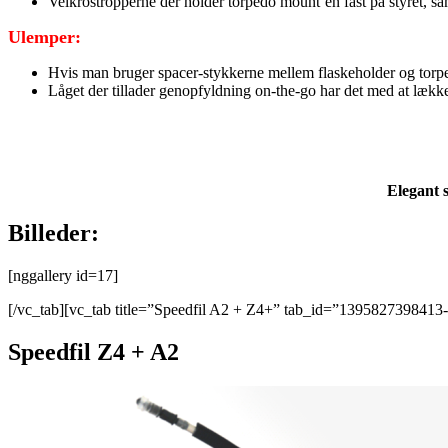
Velkrostropperne der holder torpedo mount’en fast på styret, samt
Ulemper:
Hvis man bruger spacer-stykkerne mellem flaskeholder og torpe
Låget der tillader genopfyldning on-the-go har det med at læk
Elegant s
Billeder:
[nggallery id=17]
[/vc_tab][vc_tab title=”Speedfil A2 + Z4+” tab_id=”1395827398413-
Speedfil Z4 + A2