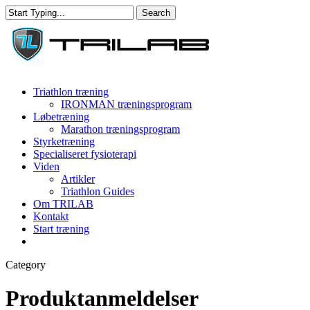
Skip
Search
to
Close
main
Search
content
Menu
Triathlon træning
IRONMAN træningsprogram
Løbetræning
Marathon træningsprogram
Styrketræning
Specialiseret fysioterapi
Viden
Artikler
Triathlon Guides
Om TRILAB
Kontakt
Start træning
facebook
instagram
Category
Produktanmeldelser