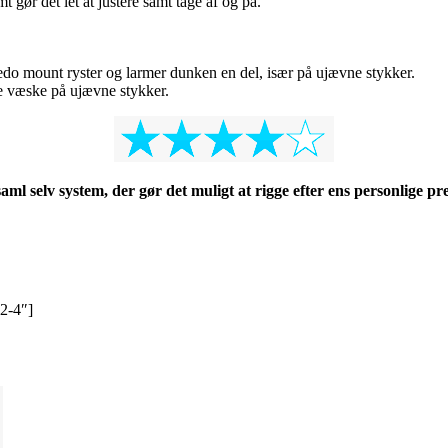
 gør det let at justere samt tage af og på.
do mount ryster og larmer dunken en del, især på ujævne stykker.
ke væske på ujævne stykker.
aml selv system, der gør det muligt at rigge efter ens personlige pr
2-4″]