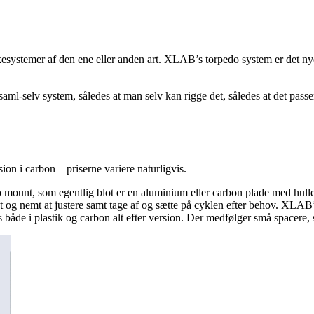
kkesystemer af den ene eller anden art. XLAB’s torpedo system er det 
ml-selv system, således at man selv kan rigge det, således at det passer
n i carbon – priserne variere naturligvis.
ount, som egentlig blot er en aluminium eller carbon plade med huller
 og nemt at justere samt tage af og sætte på cyklen efter behov. XLAB’s
es både i plastik og carbon alt efter version. Der medfølger små spacer