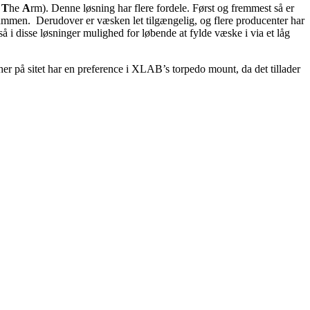
n
T
he
A
rm). Denne løsning har flere fordele. Først og fremmest så er
rammen. Derudover er væsken let tilgængelig, og flere producenter har
å i disse løsninger mulighed for løbende at fylde væske i via et låg
er på sitet har en preference i XLAB’s torpedo mount, da det tillader