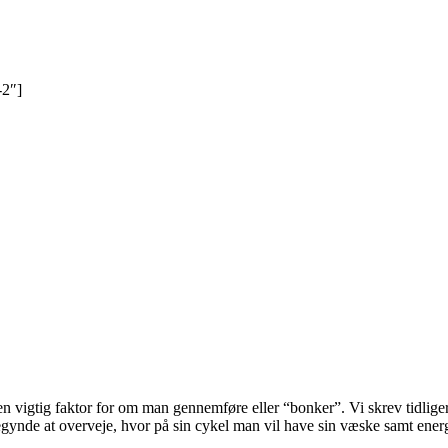
-2″]
an en vigtig faktor for om man gennemføre eller “bonker”. Vi skrev tidli
egynde at overveje, hvor på sin cykel man vil have sin væske samt energ