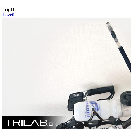
maj
11
Love
0