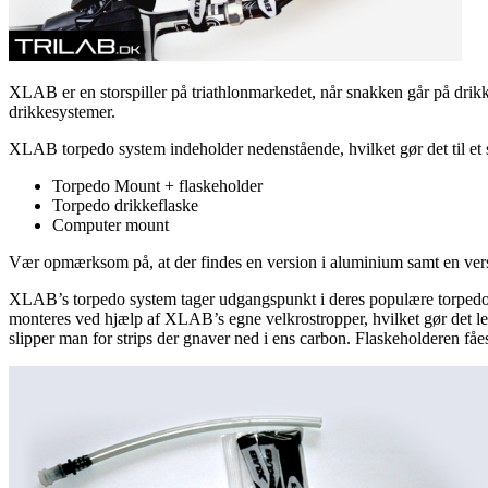
XLAB er en storspiller på triathlonmarkedet, når snakken går på dri
drikkesystemer.
XLAB torpedo system indeholder nedenstående, hvilket gør det til et sa
Torpedo Mount + flaskeholder
Torpedo drikkeflaske
Computer mount
Vær opmærksom på, at der findes en version i aluminium samt en versio
XLAB’s torpedo system tager udgangspunkt i deres populære torpedo m
monteres ved hjælp af XLAB’s egne velkrostropper, hvilket gør det let
slipper man for strips der gnaver ned i ens carbon. Flaskeholderen få