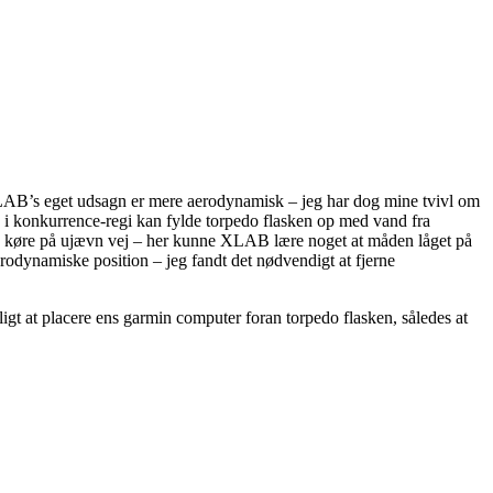
 XLAB’s eget udsagn er mere aerodynamisk – jeg har dog mine tvivl om
js i konkurrence-regi kan fylde torpedo flasken op med vand fra
man køre på ujævn vej – her kunne XLAB lære noget at måden låget på
aerodynamiske position – jeg fandt det nødvendigt at fjerne
t at placere ens garmin computer foran torpedo flasken, således at