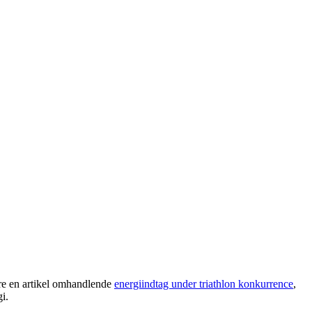
gere en artikel omhandlende
energiindtag under triathlon konkurrence
,
i.