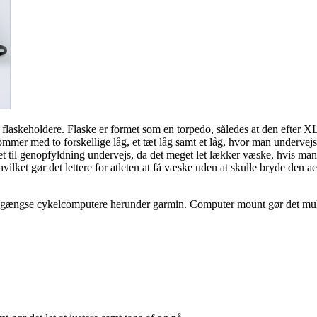
e flaskeholdere. Flaske er formet som en torpedo, således at den efter
kommer med to forskellige låg, et tæt låg samt et låg, hvor man underve
get til genopfyldning undervejs, da det meget let lækker væske, hvis 
vilket gør det lettere for atleten at få væske uden at skulle bryde den 
e gængse cykelcomputere herunder garmin. Computer mount gør det mulig