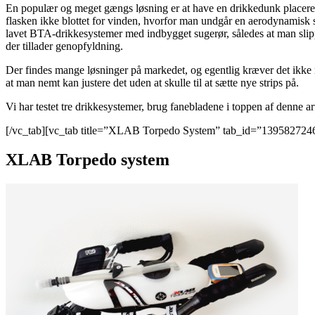
En populær og meget gængs løsning er at have en drikkedunk placere
flasken ikke blottet for vinden, hvorfor man undgår en aerodynamisk 
lavet BTA-drikkesystemer med indbygget sugerør, således at man slipper
der tillader genopfyldning.
Der findes mange løsninger på markedet, og egentlig kræver det ikke m
at man nemt kan justere det uden at skulle til at sætte nye strips på.
Vi har testet tre drikkesystemer, brug fanebladene i toppen af denne arti
[/vc_tab][vc_tab title=”XLAB Torpedo System” tab_id=”139582724
XLAB Torpedo system