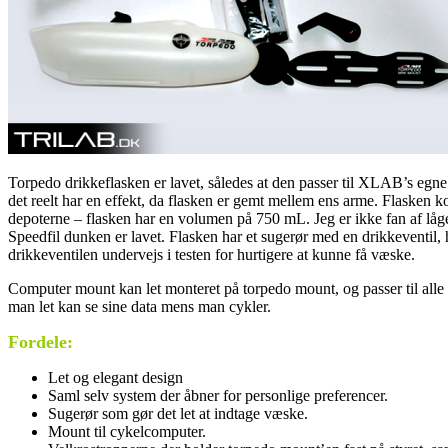
Torpedo drikkeflasken er lavet, således at den passer til XLAB’s egn
det reelt har en effekt, da flasken er gemt mellem ens arme. Flasken 
depoterne – flasken har en volumen på 750 mL. Jeg er ikke fan af lå
Speedfil dunken er lavet. Flasken har et sugerør med en drikkeventil, h
drikkeventilen undervejs i testen for hurtigere at kunne få væske.
Computer mount kan let monteret på torpedo mount, og passer til all
man let kan se sine data mens man cykler.
Fordele:
Let og elegant design
Saml selv system der åbner for personlige preferencer.
Sugerør som gør det let at indtage væske.
Mount til cykelcomputer.