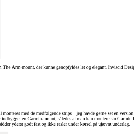
en
T
he
A
rm-mount, der kunne genopfyldes let og elegant. Inviscid Desig
l monteres med de medfølgende strips – jeg havde gerne set en version i
r indbygget en Garmin-mount, således at man kan montere sin Garmin Ed
 sidder yderst godt fast og ikke rasler under kørsel på ujævnt underlag.