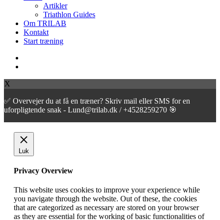
Artikler
Triathlon Guides
Om TRILAB
Kontakt
Start træning
facebook
instagram
X
✅ Overvejer du at få en træner? Skriv mail eller SMS for en
uforpligtende snak - Lund@trilab.dk / +4528259270 🎯
Luk
Privacy Overview
This website uses cookies to improve your experience while
you navigate through the website. Out of these, the cookies
that are categorized as necessary are stored on your browser
as they are essential for the working of basic functionalities of