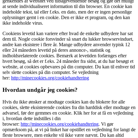
genkendes af websitet ved tilbagevendende besøg og gør det muligt
at sende individualiseret information til din browser. En cookie kan
indeholde tekst, tal eller f.eks. en dato, men der er ingen personlige
oplysninger gemt i en cookie. Den er ikke et program, og den kan
ikke indeholde virus.
Cookiens levetid kan variere efter hvad de enkelte udbydere har sat
dem til. Nogle cookie forsvinder så snart du lukker browservinduet,
andre kan eksistere i flere år. Mange udbydere anvender typisk 12
eller 24 måneders levetid på deres annonce-, statistik og
indholdsrelaterede cookies. Bemærk at levetiden forlænges efter
hvert besøg, så det er f.eks. 24 måneder fra sidst, at du har besøgt et
website, at cookies opbevares på din computer. Du kan til enhver tid
selv slette cookies på din computer. Se vejledning
her:
http://minecookies.org/cookiehandtering
Hvordan undgår jeg cookies?
Hvis du ikke ønsker at modtage cookies kan du blokere for alle
cookies, slette eksisterende cookies fra din harddisk eller modtage en
advarsel, før der gemmes en cookie. Klik her for at få en vejledning
i, hvordan dette indstilles i din
browser:
http://minecookies.org/cookiehandtering
. Vi gør
opmærksom på, at vi på linket har opstillet en vejledning for langt de
fleste browsere, men enkelte vil ikke være nævnt. Du kan altid