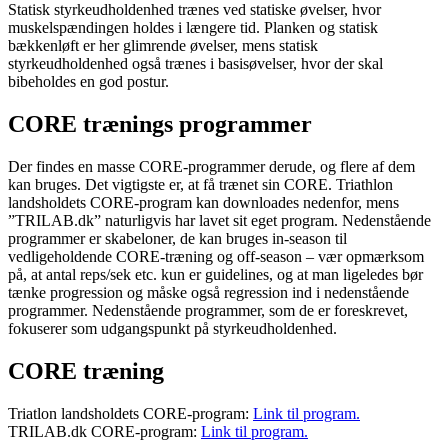
Statisk styrkeudholdenhed trænes ved statiske øvelser, hvor
muskelspændingen holdes i længere tid. Planken og statisk
bækkenløft er her glimrende øvelser, mens statisk
styrkeudholdenhed også trænes i basisøvelser, hvor der skal
bibeholdes en god postur.
CORE trænings programmer
Der findes en masse CORE-programmer derude, og flere af dem
kan bruges. Det vigtigste er, at få trænet sin CORE. Triathlon
landsholdets CORE-program kan downloades nedenfor, mens
”TRILAB.dk” naturligvis har lavet sit eget program. Nedenstående
programmer er skabeloner, de kan bruges in-season til
vedligeholdende CORE-træning og off-season – vær opmærksom
på, at antal reps/sek etc. kun er guidelines, og at man ligeledes bør
tænke progression og måske også regression ind i nedenstående
programmer. Nedenstående programmer, som de er foreskrevet,
fokuserer som udgangspunkt på styrkeudholdenhed.
CORE træning
Triatlon landsholdets CORE-program:
Link til program.
TRILAB.dk CORE-program:
Link til program.