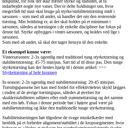
tidspunkt, for folk der ikke træner styrke og stabilitet, at få
indarbejdet nogle nye vaner. Der er delte holdninger om, hvor
meget/lidt tid man skal bruge på styrke/stabilitetstræning midt i
sæsonen – som med alt andet, så handler det om den resterende
træning. Min holdning er, at det skal holdes på et minimum i
sæsonen, således at træningen i de enkelte discipliner har fokus på
denne tid. Styrke opbygges i vinter-sæsonen, og holdes ved lige i
sæsonen.
Som med alt andet, så skal der tages hensyn til den enkelte.
Et eksempel kunne være:
Vintersæsonen: 2-3x ugentlig med traditionel tung styrketræning og
stabilitetstræning: 45-75 min/pas. Sæt tid af til disse pas. Den tunge
styrketræning kan der hentes hjælp til i denne artikel: >>>
Styrketræning af hele kroppen
In-season: 2-3x ugentlig med stabilitetstræning: 20-45 min/pas.
Træningspassene her kan med fordel for effektivitetens skyld lægges
i enden af de øvrige træningspas, således at øvelser for
skulderstabiliteten udføres efter endt svømmetræning og det samme
med ens løb. Fokus i denne periode bør i højere grad være på
stabilitetstræning og ikke den traditionelle tunge styrketræning.
Stabilitetstræningen bør tilgodese de svage muskelkæder med
henblik på et forbedre alignment/stabilitet i de kropssegmenter, hvor
behovet er, således at risikoen for overbelastningsrelaterede skader