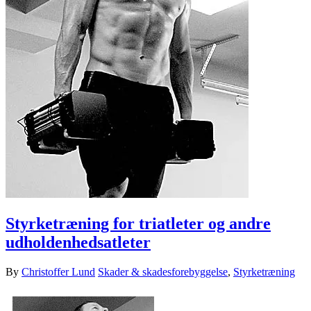
Styrketræning for triatleter og andre
udholdenhedsatleter
By
Christoffer Lund
Skader & skadesforebyggelse
,
Styrketræning