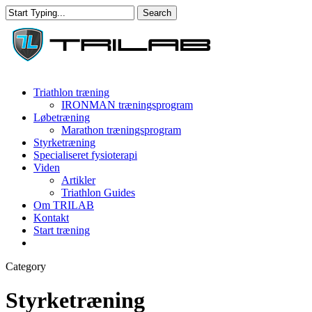
Skip
Search
to
Close
main
Search
content
Menu
Triathlon træning
IRONMAN træningsprogram
Løbetræning
Marathon træningsprogram
Styrketræning
Specialiseret fysioterapi
Viden
Artikler
Triathlon Guides
Om TRILAB
Kontakt
Start træning
facebook
instagram
Category
Styrketræning