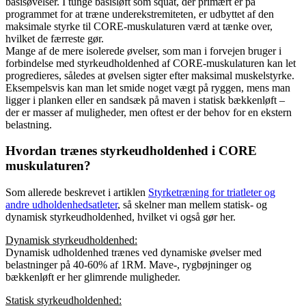
basisøvelser. I tunge basisløft som squat, der primært er på
programmet for at træne underekstremiteten, er udbyttet af den
maksimale styrke til CORE-muskulaturen værd at tænke over,
hvilket de færreste gør.
Mange af de mere isolerede øvelser, som man i forvejen bruger i
forbindelse med styrkeudholdenhed af CORE-muskulaturen kan let
progredieres, således at øvelsen sigter efter maksimal muskelstyrke.
Eksempelsvis kan man let smide noget vægt på ryggen, mens man
ligger i planken eller en sandsæk på maven i statisk bækkenløft –
der er masser af muligheder, men oftest er der behov for en ekstern
belastning.
Hvordan trænes styrkeudholdenhed i CORE
muskulaturen?
Som allerede beskrevet i artiklen
Styrketræning for triatleter og
andre udholdenhedsatleter
, så skelner man mellem statisk- og
dynamisk styrkeudholdenhed, hvilket vi også gør her.
Dynamisk styrkeudholdenhed:
Dynamisk udholdenhed trænes ved dynamiske øvelser med
belastninger på 40-60% af 1RM. Mave-, rygbøjninger og
bækkenløft er her glimrende muligheder.
Statisk styrkeudholdenhed: