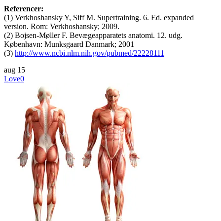
Referencer:
(1) Verkhoshansky Y, Siff M. Supertraining. 6. Ed. expanded
version. Rom: Verkhoshansky; 2009.
(2) Bojsen-Møller F. Bevægeapparatets anatomi. 12. udg.
København: Munksgaard Danmark; 2001
(3)
http://www.ncbi.nlm.nih.gov/pubmed/22228111
aug
15
Love
0