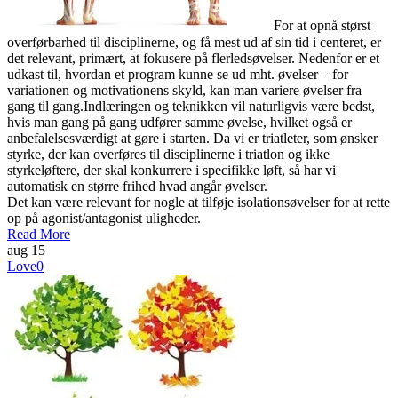
For at opnå størst
overførbarhed til disciplinerne, og få mest ud af sin tid i centeret, er
det relevant, primært, at fokusere på flerledsøvelser. Nedenfor er et
udkast til, hvordan et program kunne se ud mht. øvelser – for
variationen og motivationens skyld, kan man variere øvelser fra
gang til gang.Indlæringen og teknikken vil naturligvis være bedst,
hvis man gang på gang udfører samme øvelse, hvilket også er
anbefalelsesværdigt at gøre i starten. Da vi er triatleter, som ønsker
styrke, der kan overføres til disciplinerne i triatlon og ikke
styrkeløftere, der skal konkurrere i specifikke løft, så har vi
automatisk en større frihed hvad angår øvelser.
Det kan være relevant for nogle at tilføje isolationsøvelser for at rette
op på agonist/antagonist uligheder.
Read More
aug
15
Love
0