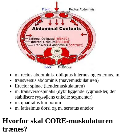
m. rectus abdominis. obliquus internus og externus, m.
transversus abdominis (mavemuskulaturen)
Erector spinae (lændemuskulaturen)
m. transversospinalis (dybt liggende rygmuskler, der
stabilisere rygsøjlens enkelte segmenter)
m. quadratus lumborum
m. latissimus dorsi og m. serratus anteior
Hvorfor skal CORE-muskulaturen
trænes?