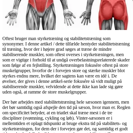
Oftest bruger man styrketræning og stabilitetstræning som
synonymer. I denne artikel / dette tilfælde hentyder stabilitetstræning
til træning, hvor der i højere grad søges at træne de mindre
stabiliserende muskler, som oftest overses i styrketræningen, men
som er vigtige i forhold til at undgå overbelastningsrelaterede skader
som følge af en fejlstilling. Styrketræningen fokusére oftest på store
muskelgrupper, hvorfor de i forvejen store og stærke muskler blot
styrkes endnu mere, hvilket der sagtens kan være en idé i. De
øvelser, der gives i denne artikel-serie fokusére så vidt muligt på
stabiliserende muskler, velvidende at dette ikke kan lade sig gøre
uden også, at ramme de store muskelgrupper.
Der bør arbejdes med stabilitetstræning hele sæsonen igennem, men
det bør samtidig også afspejle den tid på sæson, hvor man er. Reglen
om specificitet betyder, at en triatlet skal træne mest i de tre
discipliner (svømning, cykling og løb). Vinter-sæsonen er i
mellemtiden et oplagt tidspunkt at bruge ekstra tid på stabilitets- og
styrketræningen, for dem der i forvejen gør det, og samtidig et godt