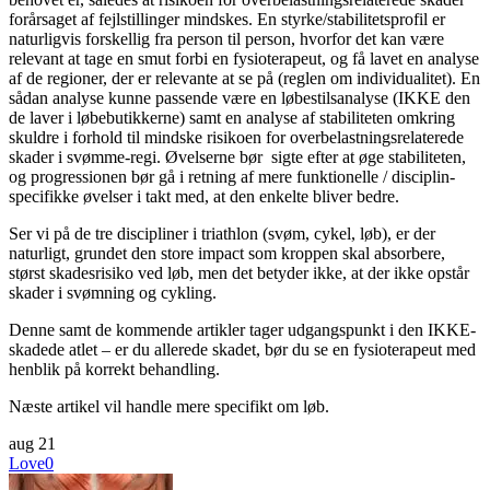
forårsaget af fejlstillinger mindskes. En styrke/stabilitetsprofil er
naturligvis forskellig fra person til person, hvorfor det kan være
relevant at tage en smut forbi en fysioterapeut, og få lavet en analyse
af de regioner, der er relevante at se på (reglen om individualitet). En
sådan analyse kunne passende være en løbestilsanalyse (IKKE den
de laver i løbebutikkerne) samt en analyse af stabiliteten omkring
skuldre i forhold til mindske risikoen for overbelastningsrelaterede
skader i svømme-regi. Øvelserne bør sigte efter at øge stabiliteten,
og progressionen bør gå i retning af mere funktionelle / disciplin-
specifikke øvelser i takt med, at den enkelte bliver bedre.
Ser vi på de tre discipliner i triathlon (svøm, cykel, løb), er der
naturligt, grundet den store impact som kroppen skal absorbere,
størst skadesrisiko ved løb, men det betyder ikke, at der ikke opstår
skader i svømning og cykling.
Denne samt de kommende artikler tager udgangspunkt i den IKKE-
skadede atlet – er du allerede skadet, bør du se en fysioterapeut med
henblik på korrekt behandling.
Næste artikel vil handle mere specifikt om løb.
aug
21
Love
0