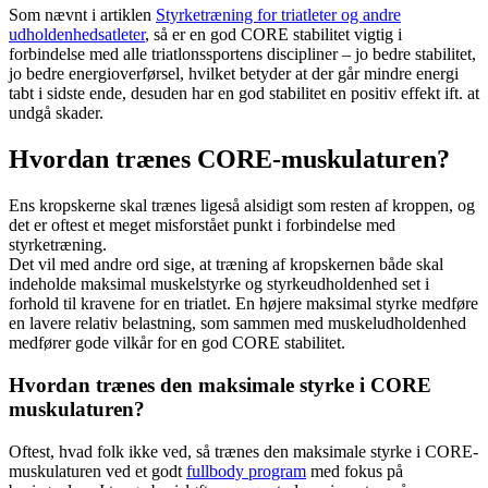
Som nævnt i artiklen
Styrketræning for triatleter og andre
udholdenhedsatleter
, så er en god CORE stabilitet vigtig i
forbindelse med alle triatlonssportens discipliner – jo bedre stabilitet,
jo bedre energioverførsel, hvilket betyder at der går mindre energi
tabt i sidste ende, desuden har en god stabilitet en positiv effekt ift. at
undgå skader.
Hvordan trænes CORE-muskulaturen?
Ens kropskerne skal trænes ligeså alsidigt som resten af kroppen, og
det er oftest et meget misforstået punkt i forbindelse med
styrketræning.
Det vil med andre ord sige, at træning af kropskernen både skal
indeholde maksimal muskelstyrke og styrkeudholdenhed set i
forhold til kravene for en triatlet. En højere maksimal styrke medføre
en lavere relativ belastning, som sammen med muskeludholdenhed
medfører gode vilkår for en god CORE stabilitet.
Hvordan trænes den maksimale styrke i CORE
muskulaturen?
Oftest, hvad folk ikke ved, så trænes den maksimale styrke i CORE-
muskulaturen ved et godt
fullbody program
med fokus på