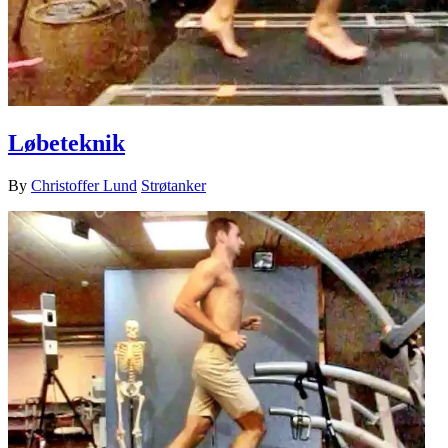
Løbeteknik
By
Christoffer Lund
Strøtanker