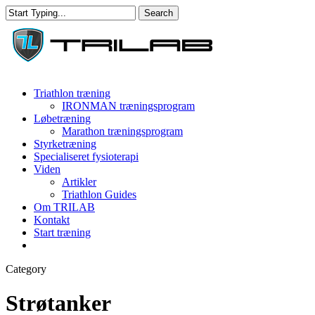
Skip
Search
to
Close
main
Search
content
Menu
Triathlon træning
IRONMAN træningsprogram
Løbetræning
Marathon træningsprogram
Styrketræning
Specialiseret fysioterapi
Viden
Artikler
Triathlon Guides
Om TRILAB
Kontakt
Start træning
facebook
instagram
Category
Strøtanker