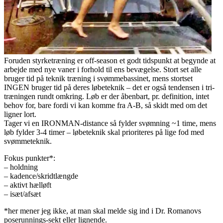
Foruden styrketræning er off-season et godt tidspunkt at begynde at
arbejde med nye vaner i forhold til ens bevægelse. Stort set alle
bruger tid på teknik træning i svømmebassinet, mens stortset
INGEN bruger tid på deres løbeteknik – det er også tendensen i tri-
træningen rundt omkring. Løb er der åbenbart, pr. definition, intet
behov for, bare fordi vi kan komme fra A-B, så skidt med om det
ligner lort.
Tager vi en IRONMAN-distance så fylder svømning ~1 time, mens
løb fylder 3-4 timer – løbeteknik skal prioriteres på lige fod med
svømmeteknik.
Fokus punkter*:
– holdning
– kadence/skridtlængde
– aktivt hælløft
– isæt/afsæt
*her mener jeg ikke, at man skal melde sig ind i Dr. Romanovs
poserunnings-sekt eller lignende.