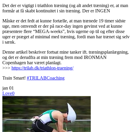
Det der er vigtigt i triathlon træning (og alt andet træning) er, at man
formår at få skabt kontinuitet i sin træning. Der er INGEN
Måske er det fedt at kunne fortælle, at man trænede 19 timer sidste
uge, men omvendt er der på race-day ingen gevinst ved at kunne
præsentere flere “MEGA-weeks”, hvis ugerne op til og efter disse
uger er præget af minimal med træning, fordi man har trænet sig selv
i sænk.
Denne artikel beskriver fortsat mine tanker ift. træningsplanlægning,
og det er derudfra at min træning frem mod IRONMAN
Copenhagen har været planlagt.
>>>
https://trilab.dk/
triathlon-traening/
Train Smart!
#TRILABCoaching
jan
01
Love
0