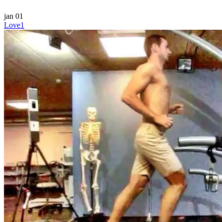
jan
01
Love
1