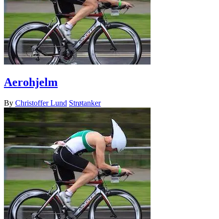
Aerohjelm
By
Christoffer Lund
Strøtanker