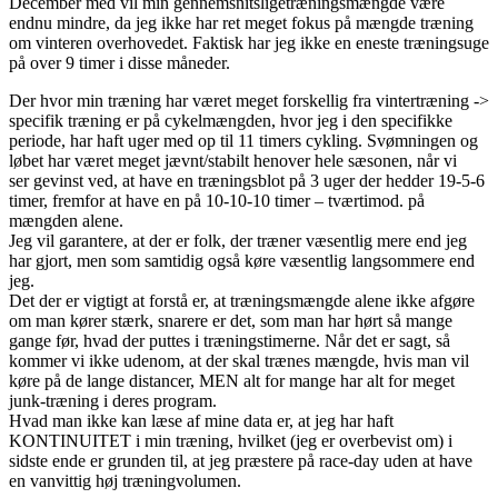
December med vil min gennemsnitsligetræningsmængde være
endnu mindre, da jeg ikke har ret meget fokus på mængde træning
om vinteren overhovedet. Faktisk har jeg ikke en eneste træningsuge
på over 9 timer i disse måneder.
Der hvor min træning har været meget forskellig fra vintertræning ->
specifik træning er på cykelmængden, hvor jeg i den specifikke
periode, har haft uger med op til 11 timers cykling. Svømningen og
løbet har været meget jævnt/stabilt henover hele sæsonen, når vi
ser gevinst ved, at have en træningsblot på 3 uger der hedder 19-5-6
timer, fremfor at have en på 10-10-10 timer – tværtimod. på
mængden alene.
Jeg vil garantere, at der er folk, der træner væsentlig mere end jeg
har gjort, men som samtidig også køre væsentlig langsommere end
jeg.
Det der er vigtigt at forstå er, at træningsmængde alene ikke afgøre
om man kører stærk, snarere er det, som man har hørt så mange
gange før, hvad der puttes i træningstimerne. Når det er sagt, så
kommer vi ikke udenom, at der skal trænes mængde, hvis man vil
køre på de lange distancer, MEN alt for mange har alt for meget
junk-træning i deres program.
Hvad man ikke kan læse af mine data er, at jeg har haft
KONTINUITET i min træning, hvilket (jeg er overbevist om) i
sidste ende er grunden til, at jeg præstere på race-day uden at have
en vanvittig høj træningvolumen.