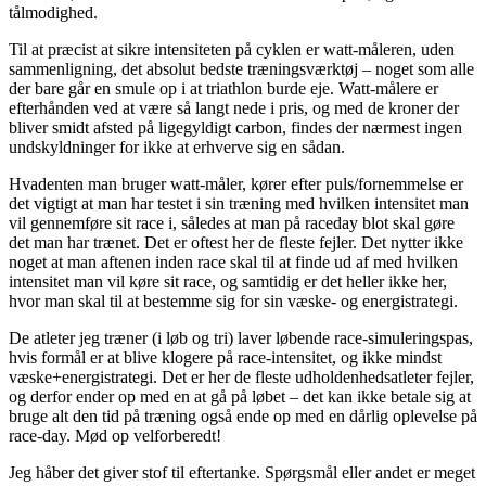
tålmodighed.
Til at præcist at sikre intensiteten på cyklen er watt-måleren, uden
sammenligning, det absolut bedste træningsværktøj – noget som alle
der bare går en smule op i at triathlon burde eje. Watt-målere er
efterhånden ved at være så langt nede i pris, og med de kroner der
bliver smidt afsted på ligegyldigt carbon, findes der nærmest ingen
undskyldninger for ikke at erhverve sig en sådan.
Hvadenten man bruger watt-måler, kører efter puls/fornemmelse er
det vigtigt at man har testet i sin træning med hvilken intensitet man
vil gennemføre sit race i, således at man på raceday blot skal gøre
det man har trænet. Det er oftest her de fleste fejler. Det nytter ikke
noget at man aftenen inden race skal til at finde ud af med hvilken
intensitet man vil køre sit race, og samtidig er det heller ikke her,
hvor man skal til at bestemme sig for sin væske- og energistrategi.
De atleter jeg træner (i løb og tri) laver løbende race-simuleringspas,
hvis formål er at blive klogere på race-intensitet, og ikke mindst
væske+energistrategi. Det er her de fleste udholdenhedsatleter fejler,
og derfor ender op med en at gå på løbet – det kan ikke betale sig at
bruge alt den tid på træning også ende op med en dårlig oplevelse på
race-day. Mød op velforberedt!
Jeg håber det giver stof til eftertanke. Spørgsmål eller andet er meget