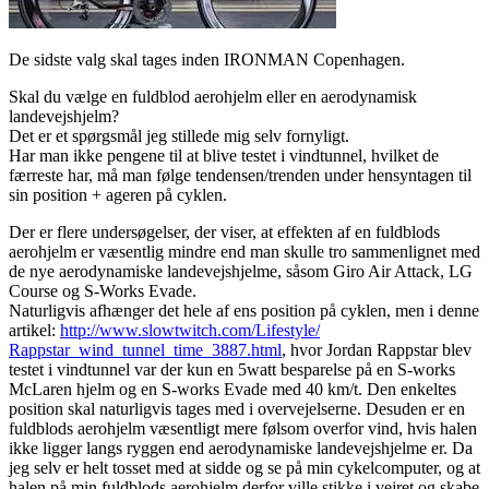
De sidste valg skal tages inden IRONMAN Copenhagen.
Skal du vælge en fuldblod aerohjelm eller en aerodynamisk
landevejshjelm?
Det er et spørgsmål jeg stillede mig selv fornyligt.
Har man ikke pengene til at blive testet i vindtunnel, hvilket de
færreste har, må man følge tendensen/trenden under hensyntagen til
sin position + ageren på cyklen.
Der er flere undersøgelser, der viser, at effekten af en fuldblods
aerohjelm er væsentlig mindre end man skulle tro sammenlignet med
de nye aerodynamiske landevejshjelme, såsom Giro Air Attack, LG
Course og S-Works Evade.
Naturligvis afhænger det hele af ens position på cyklen, men i denne
artikel:
http://www.slowtwitch.com/
Lifestyle/
Rappstar_wind_tunnel_time_3
887.html
, hvor Jordan Rappstar blev
testet i vindtunnel var der kun en 5watt besparelse på en S-works
McLaren hjelm og en S-works Evade med 40 km/t. Den enkeltes
position skal naturligvis tages med i overvejelserne. Desuden er en
fuldblods aerohjelm væsentligt mere følsom overfor vind, hvis halen
ikke ligger langs ryggen end aerodynamiske landevejshjelme er. Da
jeg selv er helt tosset med at sidde og se på min cykelcomputer, og at
halen på min fuldblods aerohjelm derfor ville stikke i vejret og skabe