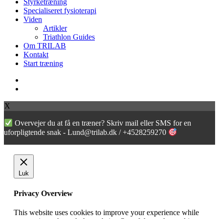
Styrketræning
Specialiseret fysioterapi
Viden
Artikler
Triathlon Guides
Om TRILAB
Kontakt
Start træning
facebook
instagram
X
Overvejer du at få en træner? Skriv mail eller SMS for en
uforpligtende snak - Lund@trilab.dk / +4528259270
Luk
Privacy Overview
This website uses cookies to improve your experience while