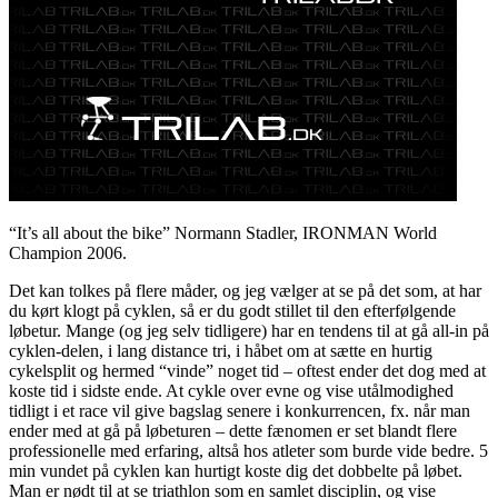
“It’s all about the bike” Normann Stadler, IRONMAN World
Champion 2006.
Det kan tolkes på flere måder, og jeg vælger at se på det som, at har
du kørt klogt på cyklen, så er du godt stillet til den efterfølgende
løbetur. Mange (og jeg selv tidligere) har en tendens til at gå all-in på
cyklen-delen, i lang distance tri, i håbet om at sætte en hurtig
cykelsplit og hermed “vinde” noget tid – oftest ender det dog med at
koste tid i sidste ende. At cykle over evne og vise utålmodighed
tidligt i et race vil give bagslag senere i konkurrencen, fx. når man
ender med at gå på løbeturen – dette fænomen er set blandt flere
professionelle med erfaring, altså hos atleter som burde vide bedre. 5
min vundet på cyklen kan hurtigt koste dig det dobbelte på løbet.
Man er nødt til at se triathlon som en samlet disciplin, og vise