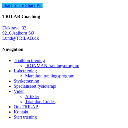
Share
Share
Share
Share
Pin
TRILAB Coaching
Elektravej 32
9210 Aalborg SØ
Lund@TRILAB.dk
Navigation
Triathlon træning
IRONMAN træningsprogram
Løbetræning
Marathon træningsprogram
Styrketræning
Specialiseret fysioterapi
Viden
Artikler
Triathlon Guides
Om TRILAB
Kontakt
Start træning