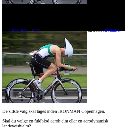
Aerohjelm
By
Christoffer Lund
1. januar 2015
december 26th, 2016
Strøtanker
No Comments
De sidste valg skal tages inden IRONMAN Copenhagen.
Skal du vælge en fuldblod aerohjelm eller en aerodynamisk
landevejshjelm?