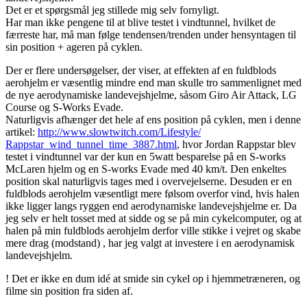
Det er et spørgsmål jeg stillede mig selv fornyligt.
Har man ikke pengene til at blive testet i vindtunnel, hvilket de
færreste har, må man følge tendensen/trenden under hensyntagen til
sin position + ageren på cyklen.
Der er flere undersøgelser, der viser, at effekten af en fuldblods
aerohjelm er væsentlig mindre end man skulle tro sammenlignet med
de nye aerodynamiske landevejshjelme, såsom Giro Air Attack, LG
Course og S-Works Evade.
Naturligvis afhænger det hele af ens position på cyklen, men i denne
artikel:
http://www.slowtwitch.com/
Lifestyle/
Rappstar_wind_tunnel_time_3
887.html
, hvor Jordan Rappstar blev
testet i vindtunnel var der kun en 5watt besparelse på en S-works
McLaren hjelm og en S-works Evade med 40 km/t. Den enkeltes
position skal naturligvis tages med i overvejelserne. Desuden er en
fuldblods aerohjelm væsentligt mere følsom overfor vind, hvis halen
ikke ligger langs ryggen end aerodynamiske landevejshjelme er. Da
jeg selv er helt tosset med at sidde og se på min cykelcomputer, og at
halen på min fuldblods aerohjelm derfor ville stikke i vejret og skabe
mere drag (modstand) , har jeg valgt at investere i en aerodynamisk
landevejshjelm.
! Det er ikke en dum idé at smide sin cykel op i hjemmetræneren, og
filme sin position fra siden af.