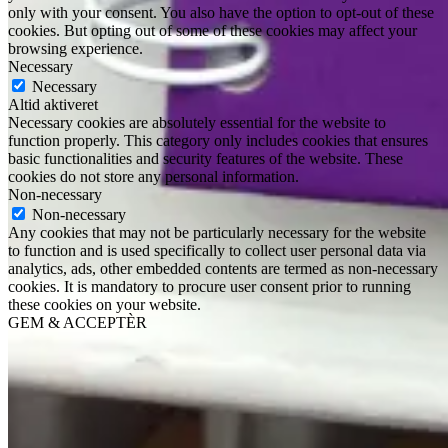
only with your consent. You also have the option to opt-out of these
cookies. But opting out of some of these cookies may affect your
browsing experience.
Necessary
Necessary
Altid aktiveret
Necessary cookies are absolutely essential for the website to
function properly. This category only includes cookies that ensures
basic functionalities and security features of the website. These
cookies do not store any personal information.
Non-necessary
Non-necessary
Any cookies that may not be particularly necessary for the website
to function and is used specifically to collect user personal data via
analytics, ads, other embedded contents are termed as non-necessary
cookies. It is mandatory to procure user consent prior to running
these cookies on your website.
GEM & ACCEPTÈR