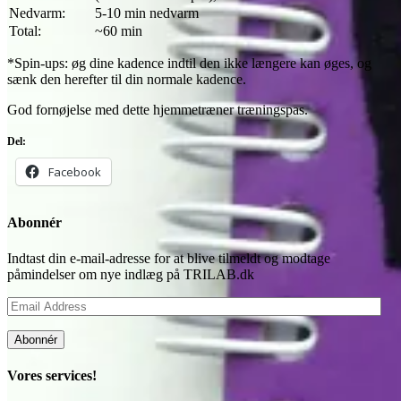
Nedvarm:
5-10 min nedvarm
Total:
~60 min
*Spin-ups: øg dine kadence indtil den ikke længere kan øges, og
sænk den herefter til din normale kadence.
God fornøjelse med dette hjemmetræner træningspas.
Del:
Facebook
Abonnér
Indtast din e-mail-adresse for at blive tilmeldt og modtage
påmindelser om nye indlæg på TRILAB.dk
Email
Address
Abonnér
Vores services!