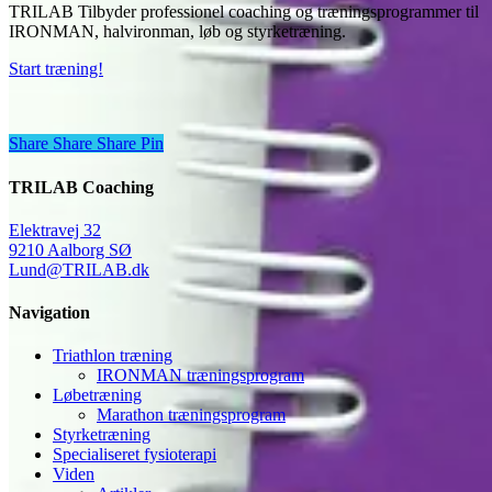
TRILAB Tilbyder professionel coaching og træningsprogrammer til
IRONMAN, halvironman, løb og styrketræning.
Start træning!
Share
Share
Share
Share
Pin
TRILAB Coaching
Elektravej 32
9210 Aalborg SØ
Lund@TRILAB.dk
Navigation
Triathlon træning
IRONMAN træningsprogram
Løbetræning
Marathon træningsprogram
Styrketræning
Specialiseret fysioterapi
Viden