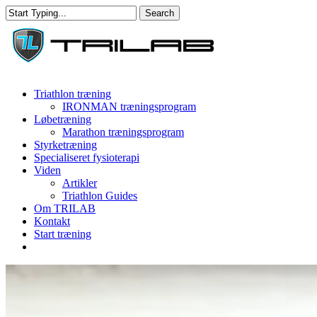
Skip
Search
Clo
to
Close
Me
main
Search
content
Menu
Triathlon træning
IRONMAN træningsprogram
Løbetræning
Marathon træningsprogram
Styrketræning
Specialiseret fysioterapi
Viden
Artikler
Triathlon Guides
Om TRILAB
Kontakt
Start træning
facebook
instagram