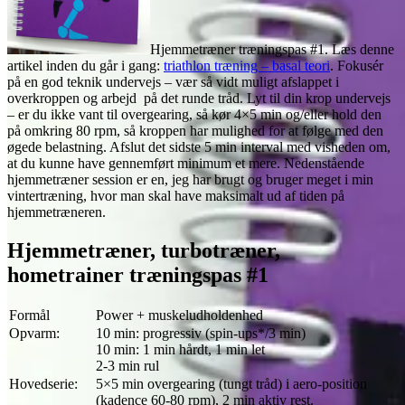
Hjemmetræner træningspas #1. Læs denne
artikel inden du går i gang:
triathlon træning – basal teori
. Fokusér
på en god teknik undervejs – vær så vidt muligt afslappet i
overkroppen og arbejd på det runde tråd. Lyt til din krop undervejs
– er du ikke vant til overgearing, så kør 4×5 min og/eller hold den
på omkring 80 rpm, så kroppen har mulighed for at følge med den
øgede belastning. Afslut det sidste 5 min interval med visheden om,
at du kunne have gennemført minimum et mere. Nedenstående
hjemmetræner session er en, jeg har brugt og bruger meget i min
vintertræning, hvor man skal have maksimalt ud af tiden på
hjemmetræneren.
Hjemmetræner, turbotræner,
hometrainer træningspas #1
Formål
Power + muskeludholdenhed
Opvarm:
10 min: progressiv (spin-ups*/3 min)
10 min: 1 min hårdt, 1 min let
2-3 min rul
Hovedserie:
5×5 min overgearing (tungt tråd) i aero-position
(kadence 60-80 rpm), 2 min aktiv rest.