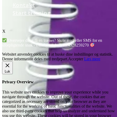
Kontakt
Triathlon Guides
Start træning
facebook
instagram
X
Overvejer du at få en træner? Skriv mail eller SMS for en
uforpligtende snak - Lund@trilab.dk / +4528259270
Websitet anvender cookies til at huske dine indstillinger og statistik.
Denne information deles med tredjepart.
Accepter
Læs mere
Luk
Privacy Overview
This website uses cookies to improve your experience while you
navigate through the website. Out of these, the cookies that are
categorized as necessary are stored on your browser as they are
essential for the working of basic functionalities of the website. We
also use third-party cookies that help us analyze and understand how
you use this website. These cookies will be stored in your browser