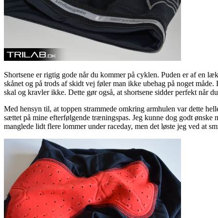
Shortsene er rigtig gode når du kommer på cyklen. Puden er af en læk
skånet og på trods af skidt vej føler man ikke ubehag på noget måde.
skal og kravler ikke. Dette gør også, at shortsene sidder perfekt når d
Med hensyn til, at toppen strammede omkring armhulen var dette helle
sættet på mine efterfølgende træningspas. Jeg kunne dog godt ønske mi
manglede lidt flere lommer under raceday, men det løste jeg ved at sm