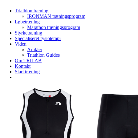
Menu
Triathlon træning
IRONMAN træningsprogram
Løbetræning
Marathon træningsprogram
Styrketræning
Specialiseret fysioterapi
Viden
Artikler
Triathlon Guides
Om TRILAB
Kontakt
Start træning
facebook
instagram