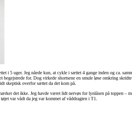
tet i 5 uger. Jeg nåede kun, at cykle i sættet 4 gange inden og ca. samme
get begejstrede for. Dog virkede shortsene en smule løse omkring skridt
lidt skeptisk overfor sættet da det kom på.
ærker det ikke. Jeg havde været lidt nervøs for lynlåsen på toppen – m
 tøjet var vådt da jeg var kommet af våddragten i T1.