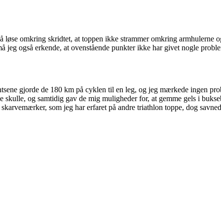
 så løse omkring skridtet, at toppen ikke strammer omkring armhulerne o
 jeg også erkende, at ovenstående punkter ikke har givet nogle probleme
tightsene gjorde de 180 km på cyklen til en leg, og jeg mærkede ingen 
de skulle, og samtidig gav de mig muligheder for, at gemme gels i bukseb
karvemærker, som jeg har erfaret på andre triathlon toppe, dog savnede