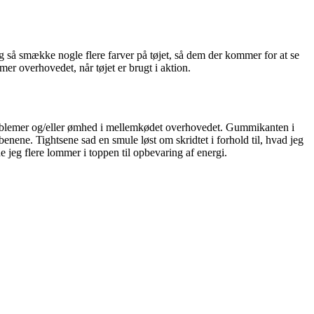
g så smække nogle flere farver på tøjet, så dem der kommer for at se
r overhovedet, når tøjet er brugt i aktion.
problemer og/eller ømhed i mellemkødet overhovedet. Gummikanten i
enene. Tightsene sad en smule løst om skridtet i forhold til, hvad jeg
 jeg flere lommer i toppen til opbevaring af energi.