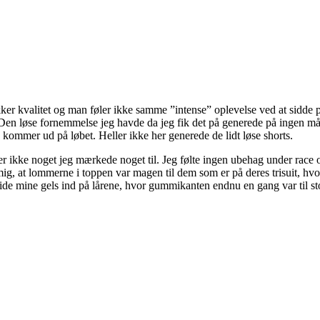
ker kvalitet og man føler ikke samme ”intense” oplevelse ved at sidde 
 Den løse fornemmelse jeg havde da jeg fik det på generede på ingen m
u kommer ud på løbet. Heller ikke her generede de lidt løse shorts.
r ikke noget jeg mærkede noget til. Jeg følte ingen ubehag under race
g, at lommerne i toppen var magen til dem som er på deres trisuit, hvor 
ide mine gels ind på lårene, hvor gummikanten endnu en gang var til st