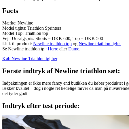
Facts
Mærke: Newline
Model tights: Triathlon Sprinters
Model Top: Triathlon top
Vejl. Udsalgspris: Shorts = DKK 600, Top = DKK 500
Link til produkt:
Newline triathlon top
og
Newline triathlon tights
Se Newline triathlon tøj:
Herre
eller
Dame
.
Køb Newline Triathlon tøj her
Første indtryk af Newline triathlon sæt:
Indpakningen er ikke mere fancy end butikken du køber produktet i gør
lækker kvalitet – dog i nogle ret kedelige farver da man på nuværende
det tyder godt.
Indtryk efter test periode: