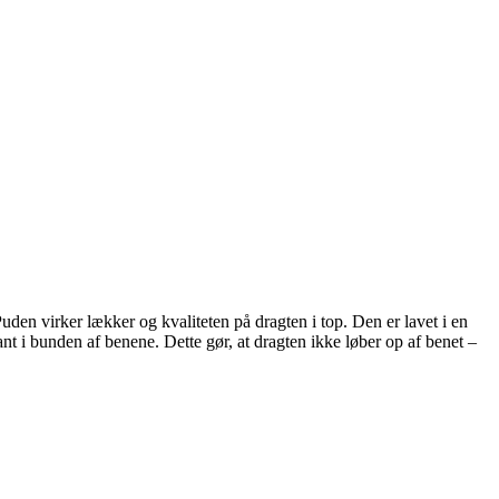
den virker lækker og kvaliteten på dragten i top. Den er lavet i en
t i bunden af benene. Dette gør, at dragten ikke løber op af benet –