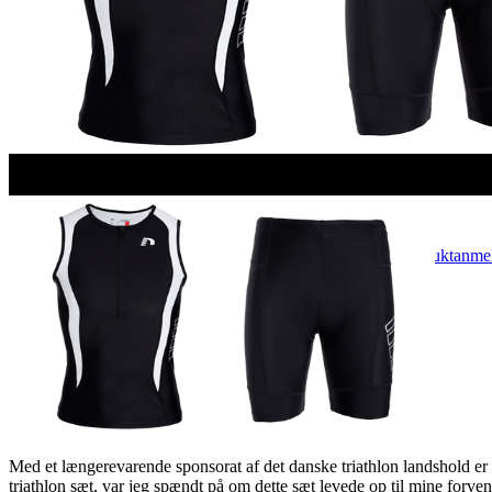
Newline triathlon sæt
By
Christoffer Lund
7. august 2013
december 26th, 2016
Produktanmel
No Comments
Med et længerevarende sponsorat af det danske triathlon landshold er
triathlon sæt, var jeg spændt på om dette sæt levede op til mine forven