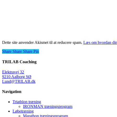
Dette site anvender Akismet til at reducere spam.
Læs om hvordan din
Share
Share
Share
Share
Pin
TRILAB Coaching
Elektravej 32
9210 Aalborg SØ
Lund@TRILAB.dk
Navigation
Triathlon træning
IRONMAN træningsprogram
Løbetræning
Marathon træningsprogram