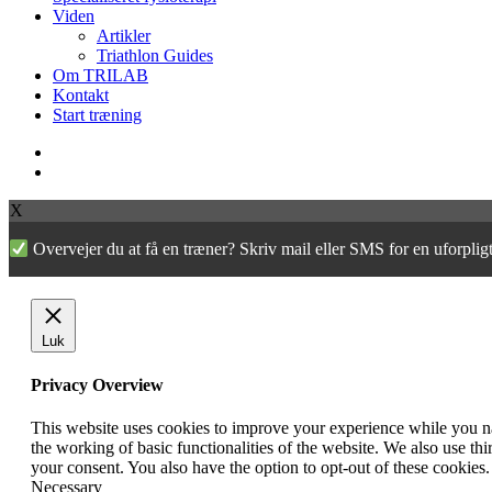
Viden
Artikler
Triathlon Guides
Om TRILAB
Kontakt
Start træning
facebook
instagram
X
Overvejer du at få en træner? Skriv mail eller SMS for en uforpl
Luk
Privacy Overview
This website uses cookies to improve your experience while you nav
the working of basic functionalities of the website. We also use t
your consent. You also have the option to opt-out of these cookies
Necessary