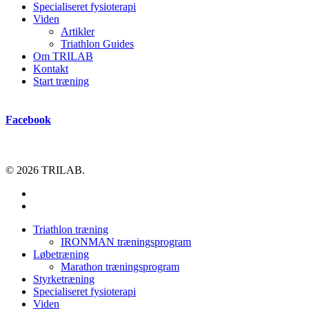
Specialiseret fysioterapi
Viden
Artikler
Triathlon Guides
Om TRILAB
Kontakt
Start træning
Facebook
© 2026 TRILAB.
facebook
instagram
Close
Triathlon træning
Menu
IRONMAN træningsprogram
Løbetræning
Marathon træningsprogram
Styrketræning
Specialiseret fysioterapi
Viden