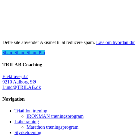
Dette site anvender Akismet til at reducere spam.
Læs om hvordan din
Share
Share
Share
Share
Pin
TRILAB Coaching
Elektravej 32
9210 Aalborg SØ
Lund@TRILAB.dk
Navigation
Triathlon træning
IRONMAN træningsprogram
Løbetræning
Marathon træningsprogram
Styrketræning