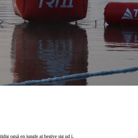
tidig også en jungle at begive sig ud i.