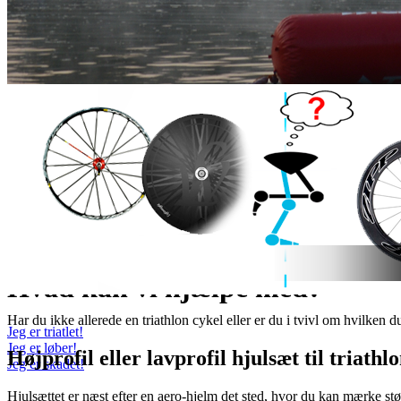
Hvad kan vi hjælpe med?
Har du ikke allerede en triathlon cykel eller er du i tvivl om hvilken d
Jeg er triatlet!
Jeg er løber!
Højprofil eller lavprofil hjulsæt til triathl
Jeg er skadet!
Hjulsættet er næst efter en aero-hjelm det sted, hvor du kan mærke størst