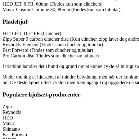
HED JET 6 FR, 60mm (Findes kun som clinchers)
Mavic Cosmic Carbone 80, 80mm (Findes kun som tubular)
Pladehjul:
HED JET Disc FR (Clincher)
Zipp Super 9 carbon clincher disc (Kun clincher, zipp laver dog andre 
Reynolds Element (Findes som clincher og tubular)
Fast Forward (Findes som clincher og tubular)
Pro Carbon disc (Findes som clincher og tubular)
I triathlon handler det i bund og grund om at kunne cykle så hurtigt s
Under træning er hjulsættet af mindre betydning, men når der konkurr
ud. De fleste køber oftest cyklen med træningshjul og opgradere da si
Populære hjulsæt-producenter:
Zipp
Reynolds
HED
Mavic
Shimano
Fast Forward