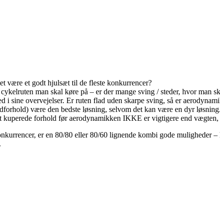
t være et godt hjulsæt til de fleste konkurrencer?
 cykelruten man skal køre på – er der mange sving / steder, hvor man skal 
ed i sine overvejelser. Er ruten flad uden skarpe sving, så er aerodynam
indforhold) være den bedste løsning, selvom det kan være en dyr løsning
 kuperede forhold før aerodynamikken IKKE er vigtigere end vægten, h
l konkurrencer, er en 80/80 eller 80/60 lignende kombi gode muligheder 
.