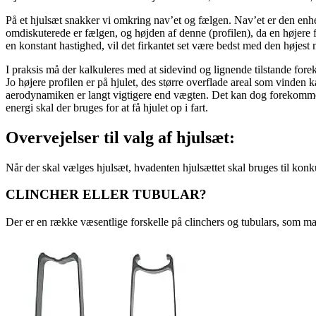
På et hjulsæt snakker vi omkring nav’et og fælgen. Nav’et er den enhed, d
omdiskuterede er fælgen, og højden af denne (profilen), da en højere f
en konstant hastighed, vil det firkantet set være bedst med den højest
I praksis må der kalkuleres med at sidevind og lignende tilstande forek
Jo højere profilen er på hjulet, des større overflade areal som vinden ka
aerodynamiken er langt vigtigere end vægten. Det kan dog forekomme 
energi skal der bruges for at få hjulet op i fart.
Overvejelser til valg af hjulsæt:
Når der skal vælges hjulsæt, hvadenten hjulsættet skal bruges til kon
CLINCHER ELLER TUBULAR?
Der er en række væsentlige forskelle på clinchers og tubulars, som m