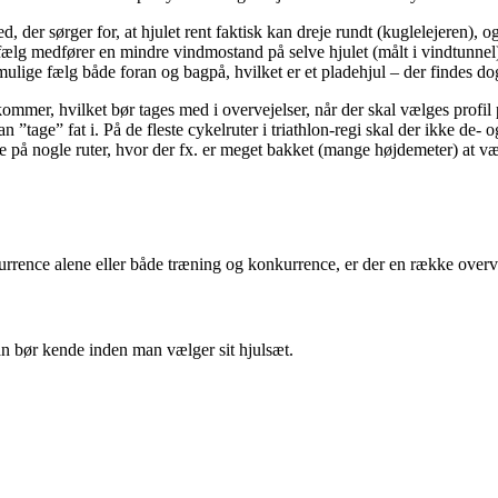
er sørger for, at hjulet rent faktisk kan dreje rundt (kuglelejeren), og he
ælg medfører en mindre vindmostand på selve hjulet (målt i vindtunnel).
 mulige fælg både foran og bagpå, hvilket er et pladehjul – der findes do
ommer, hvilket bør tages med i overvejelser, når der skal vælges profil p
n ”tage” fat i. På de fleste cykelruter i triathlon-regi skal der ikke de- 
på nogle ruter, hvor der fx. er meget bakket (mange højdemeter) at væg
kurrence alene eller både træning og konkurrence, er der en række overv
an bør kende inden man vælger sit hjulsæt.