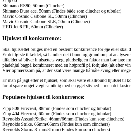
Zipp 60
Shimano RS80, 50mm (Clincher)
Shimano Dura ace, 50mm (Findes både som clincher og tubular)
Mavic Cosmic Carbone SL, 50mm (Clincher)
Mavic Cosmic Carbone SLE, 50mm (Clincher)
HED Jet 6 FR, 60mm (Clincher)
Hjulsæt til konkurrence:
Skal hjulsættet bruges med en bestemt konkurrence for øje eller skal de
Er det første tilfældet, så handler det i bund og grund om, at analysere
tilfældet så bliver hjulsættets vægt pludselig en faktor man bør tage m
pladehjul bagpå kombineret med en højprofil på forhjulet (alt efter v
Vær opmærksom på, at der skal være mange hårnåle sving eller meget
Er man på jagt efter et hjulsæt, som skal være et allround hjulsæt ti
for at spare noget vægt samtidig med en øget stivhed – men det koster
Populære hjulsæt til konkurrence:
Zipp 808 Firecrest, 88mm (Findes som clincher og tubular)
Zipp 404 Firecrest, 60mm (Findes som clincher og tubular)
Reynolds Assault/Strike, 46mm/66mm (Findes kun som clinchers)
Reynolds Strike, 66mm/66mm (Findes kun som clinchers)
Reynolds Storm, 81mm/81mm (Findes kun som clinchers)