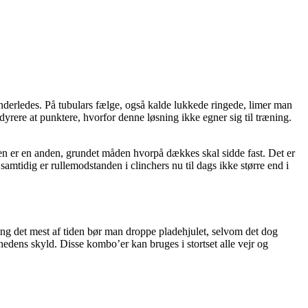
anderledes. På tubulars fælge, også kalde lukkede ringede, limer man
dyrere at punktere, hvorfor denne løsning ikke egner sig til træning.
ælgen er en anden, grundet måden hvorpå dækkes skal sidde fast. Det er
 samtidig er rullemodstanden i clinchers nu til dags ikke større end i
æning det mest af tiden bør man droppe pladehjulet, selvom det dog
edens skyld. Disse kombo’er kan bruges i stortset alle vejr og