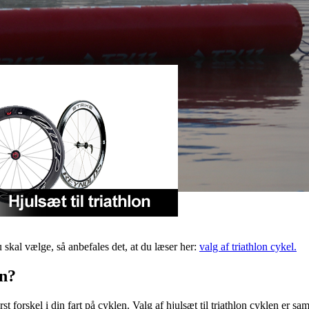
u skal vælge, så anbefales det, at du læser her:
valg af triathlon cykel.
on?
 forskel i din fart på cyklen. Valg af hjulsæt til triathlon cyklen er sam