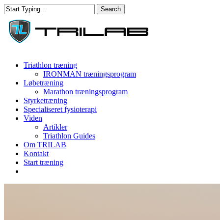
Skip
Search
to
Close
main
Search
content
Menu
Triathlon træning
IRONMAN træningsprogram
Løbetræning
Marathon træningsprogram
Styrketræning
Specialiseret fysioterapi
Viden
Artikler
Triathlon Guides
Om TRILAB
Kontakt
Start træning
facebook
instagram