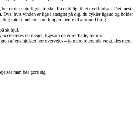
r er der naturligvis forskel fra et billigt til et dyrt hjulsæt. Det mest
 Dvs. hvis vinden er lige i ansigtet på dig, du cykler ligeud og holder
g ting midt i mellem som fungere bedre til allround brug.
å sit hjul.
og accelereres ret meget, ligesom de er ret flade, hvorfor
ten af ens hjulsæt bør overvejes – jo mere roterende vægt, des mere
ejelser man bør gøre sig.