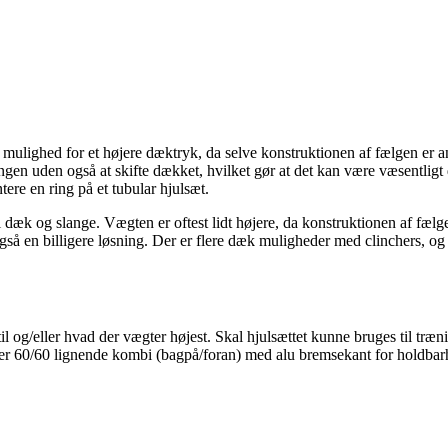
er mulighed for et højere dæktryk, da selve konstruktionen af fælgen er 
angen uden også at skifte dækket, hvilket gør at det kan være væsentligt 
ere en ring på et tubular hjulsæt.
 til dæk og slange. Vægten er oftest lidt højere, da konstruktionen af f
t også en billigere løsning. Der er flere dæk muligheder med clinchers, og
til og/eller hvad der vægter højest. Skal hjulsættet kunne bruges til tr
ller 60/60 lignende kombi (bagpå/foran) med alu bremsekant for holdbarh