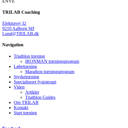
ENVE
TRILAB Coaching
Elektravej 32
9210 Aalborg SØ
Lund@TRILAB.dk
Navigation
Triathlon træning
IRONMAN træningsprogram
Løbetræning
Marathon træningsprogram
Styrketræning
Specialiseret fysioterapi
Viden
Artikler
Triathlon Guides
Om TRILAB
Kontakt
Start træning