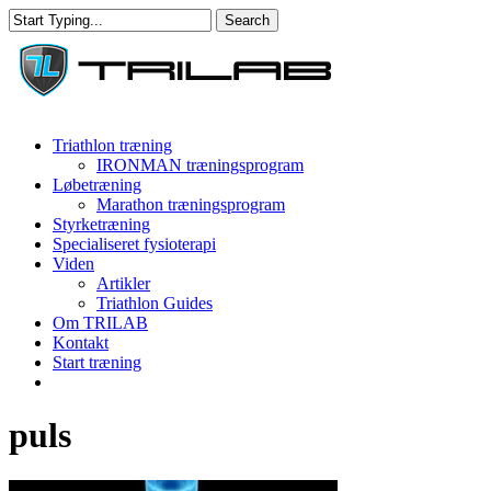
Skip
Search
to
Close
main
Search
content
Menu
Triathlon træning
IRONMAN træningsprogram
Løbetræning
Marathon træningsprogram
Styrketræning
Specialiseret fysioterapi
Viden
Artikler
Triathlon Guides
Om TRILAB
Kontakt
Start træning
facebook
instagram
puls