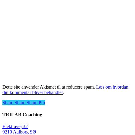
Dette site anvender Akismet til at reducere spam.
Læs om hvordan
din kommentar bliver behandlet
.
Share
Share
Share
Share
Pin
TRILAB Coaching
Elektravej 32
9210 Aalborg SØ