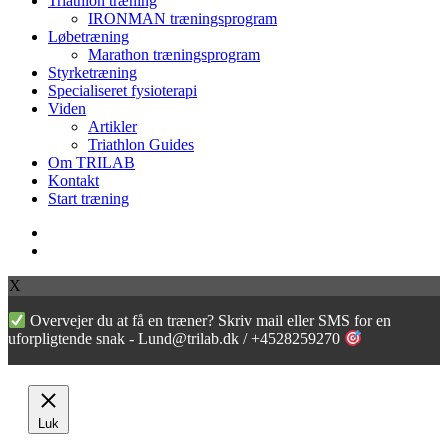
Triathlon træning
Menu
IRONMAN træningsprogram
Løbetræning
Marathon træningsprogram
Styrketræning
Specialiseret fysioterapi
Viden
Artikler
Triathlon Guides
Om TRILAB
Kontakt
Start træning
facebook
instagram
X
Overvejer du at få en træner? Skriv mail eller SMS for en
uforpligtende snak - Lund@trilab.dk / +4528259270
Luk