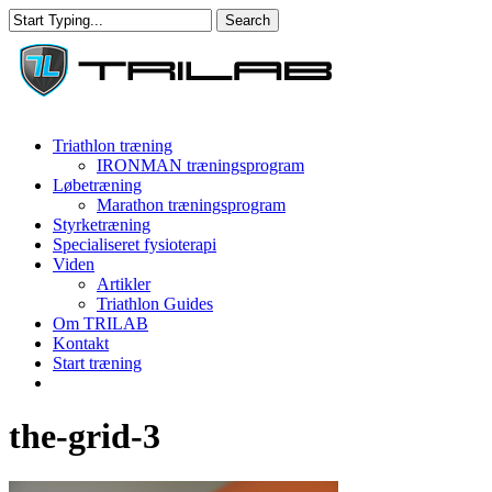
Skip
Search
to
Close
main
Search
content
Menu
Triathlon træning
IRONMAN træningsprogram
Løbetræning
Marathon træningsprogram
Styrketræning
Specialiseret fysioterapi
Viden
Artikler
Triathlon Guides
Om TRILAB
Kontakt
Start træning
facebook
instagram
the-grid-3