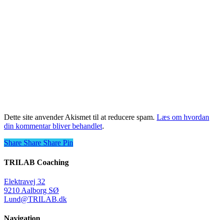
Dette site anvender Akismet til at reducere spam.
Læs om hvordan
din kommentar bliver behandlet
.
Share
Share
Share
Share
Pin
TRILAB Coaching
Elektravej 32
9210 Aalborg SØ
Lund@TRILAB.dk
Navigation