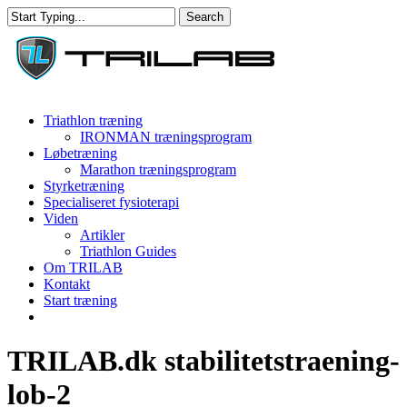
Skip
Search
to
Close
main
Search
content
Menu
Triathlon træning
IRONMAN træningsprogram
Løbetræning
Marathon træningsprogram
Styrketræning
Specialiseret fysioterapi
Viden
Artikler
Triathlon Guides
Om TRILAB
Kontakt
Start træning
facebook
instagram
TRILAB.dk stabilitetstraening-
lob-2