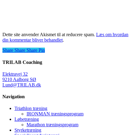
Dette site anvender Akismet til at reducere spam.
Læs om hvordan
din kommentar bliver behandlet
.
Share
Share
Share
Share
Pin
TRILAB Coaching
Elektravej 32
9210 Aalborg SØ
Lund@TRILAB.dk
Navigation
Triathlon træning
IRONMAN træningsprogram
Løbetræning
Marathon træningsprogram
Styrketræning