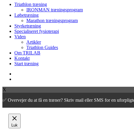
Close
Triathlon træning
Menu
IRONMAN træningsprogram
Løbetræning
Marathon træningsprogram
Styrketræning
Specialiseret fysioterapi
Viden
Artikler
Triathlon Guides
Om TRILAB
Kontakt
Start træning
facebook
instagram
X
✅ Overvejer du at få en træner? Skriv mail eller SMS for en uforpli
Luk