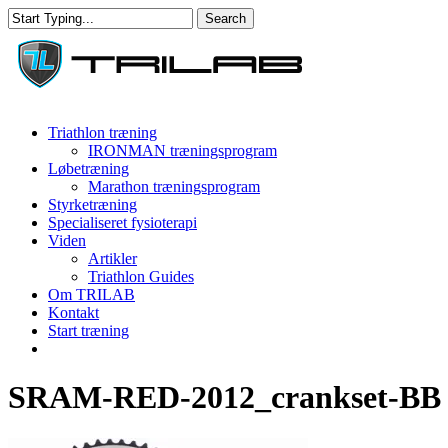
Skip
Search
to
Close
main
Search
content
Menu
Triathlon træning
IRONMAN træningsprogram
Løbetræning
Marathon træningsprogram
Styrketræning
Specialiseret fysioterapi
Viden
Artikler
Triathlon Guides
Om TRILAB
Kontakt
Start træning
facebook
instagram
SRAM-RED-2012_crankset-BB