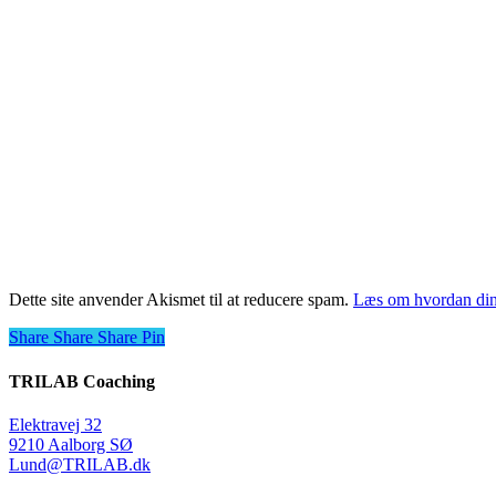
Dette site anvender Akismet til at reducere spam.
Læs om hvordan din
Share
Share
Share
Share
Pin
TRILAB Coaching
Elektravej 32
9210 Aalborg SØ
Lund@TRILAB.dk