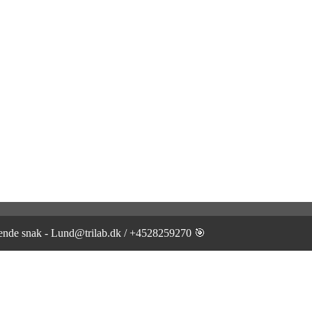
gtende snak - Lund@trilab.dk / +4528259270 🎯