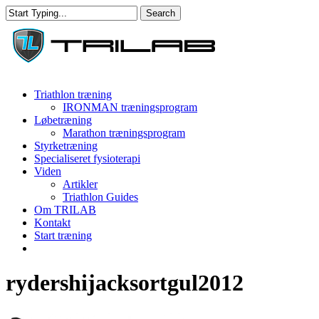
Skip
Search
to
Close
main
Search
content
Menu
Triathlon træning
IRONMAN træningsprogram
Løbetræning
Marathon træningsprogram
Styrketræning
Specialiseret fysioterapi
Viden
Artikler
Triathlon Guides
Om TRILAB
Kontakt
Start træning
facebook
instagram
rydershijacksortgul2012