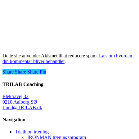
Dette site anvender Akismet til at reducere spam.
Læs om hvordan
din kommentar bliver behandlet
.
Share
Share
Share
Share
Pin
TRILAB Coaching
Elektravej 32
9210 Aalborg SØ
Lund@TRILAB.dk
Navigation
Triathlon træning
IRONMAN træningsprogram