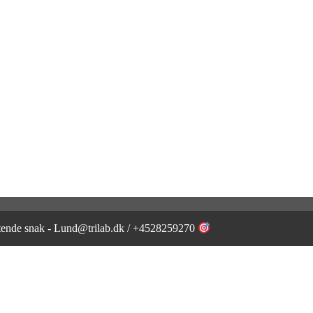
igtende snak - Lund@trilab.dk / +4528259270