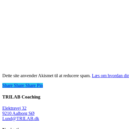
Dette site anvender Akismet til at reducere spam.
Læs om hvordan din
Share
Share
Share
Share
Pin
TRILAB Coaching
Elektravej 32
9210 Aalborg SØ
Lund@TRILAB.dk