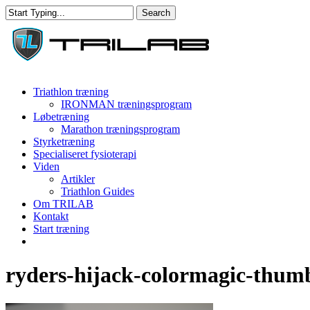
Skip
Search
to
Close
main
Search
content
Menu
Triathlon træning
IRONMAN træningsprogram
Løbetræning
Marathon træningsprogram
Styrketræning
Specialiseret fysioterapi
Viden
Artikler
Triathlon Guides
Om TRILAB
Kontakt
Start træning
facebook
instagram
ryders-hijack-colormagic-thum