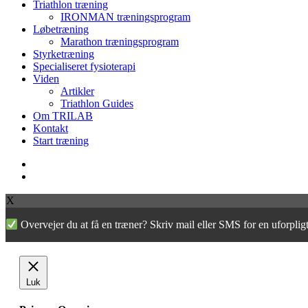
Close
Triathlon træning
Menu
IRONMAN træningsprogram
Løbetræning
Marathon træningsprogram
Styrketræning
Specialiseret fysioterapi
Viden
Artikler
Triathlon Guides
Om TRILAB
Kontakt
Start træning
facebook
instagram
X
Overvejer du at få en træner? Skriv mail eller SMS for en uforpl
Luk