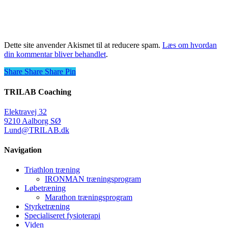
Dette site anvender Akismet til at reducere spam.
Læs om hvordan
din kommentar bliver behandlet
.
Share
Share
Share
Share
Pin
TRILAB Coaching
Elektravej 32
9210 Aalborg SØ
Lund@TRILAB.dk
Navigation
Triathlon træning
IRONMAN træningsprogram
Løbetræning
Marathon træningsprogram
Styrketræning
Specialiseret fysioterapi
Viden