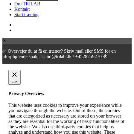
Om TRILAB
Kontakt
Start træning
facebook
instagram
X
✅ Overvejer du at få en træner? Skriv mail eller SMS for en
uforpligtende snak - Lund@trilab.dk / +4528259270 🎯
Luk
Privacy Overview
This website uses cookies to improve your experience while
you navigate through the website. Out of these, the cookies
that are categorized as necessary are stored on your browser
as they are essential for the working of basic functionalities of
the website. We also use third-party cookies that help us
analyze and understand how you use this website. These