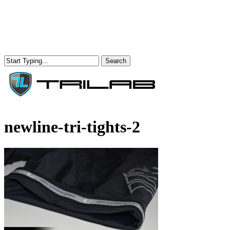
Skip
to
main
content
Search
Close
Search
Menu
newline-tri-tights-2