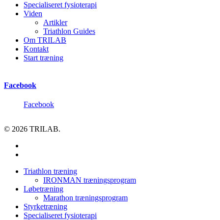
Specialiseret fysioterapi
Viden
Artikler
Triathlon Guides
Om TRILAB
Kontakt
Start træning
Facebook
Facebook
© 2026 TRILAB.
facebook
instagram
Close
Triathlon træning
Menu
IRONMAN træningsprogram
Løbetræning
Marathon træningsprogram
Styrketræning
Specialiseret fysioterapi