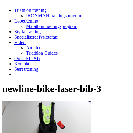
Menu
Triathlon træning
IRONMAN træningsprogram
Løbetræning
Marathon træningsprogram
Styrketræning
Specialiseret fysioterapi
Viden
Artikler
Triathlon Guides
Om TRILAB
Kontakt
Start træning
facebook
instagram
newline-bike-laser-bib-3