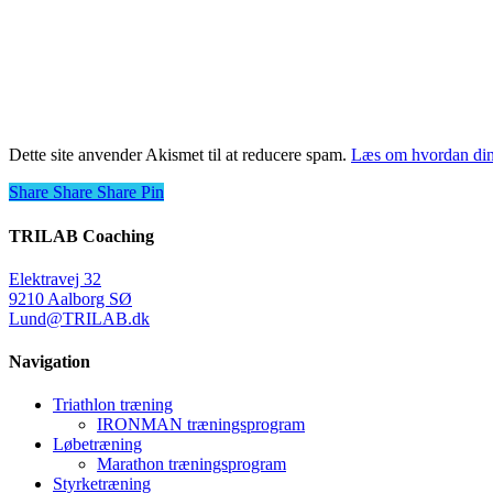
Dette site anvender Akismet til at reducere spam.
Læs om hvordan din
Share
Share
Share
Share
Pin
TRILAB Coaching
Elektravej 32
9210 Aalborg SØ
Lund@TRILAB.dk
Navigation
Triathlon træning
IRONMAN træningsprogram
Løbetræning
Marathon træningsprogram
Styrketræning