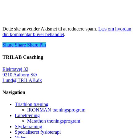
Dette site anvender Akismet til at reducere spam.
Læs om hvordan
din kommentar bliver behandlet
.
Share
Share
Share
Share
Pin
TRILAB Coaching
Elektravej 32
9210 Aalborg SØ
Lund@TRILAB.dk
Navigation
Triathlon træning
IRONMAN træningsprogram
Løbetræning
Marathon træningsprogram
Styrketræning
Specialiseret fysioterapi
Viden