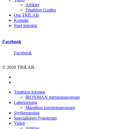
Artikler
Triathlon Guides
Om TRILAB
Kontakt
Start træning
Facebook
Facebook
© 2026 TRILAB.
facebook
instagram
Close
Triathlon træning
Menu
IRONMAN træningsprogram
Løbetræning
Marathon træningsprogram
Styrketræning
Specialiseret fysioterapi
Viden
Artikler