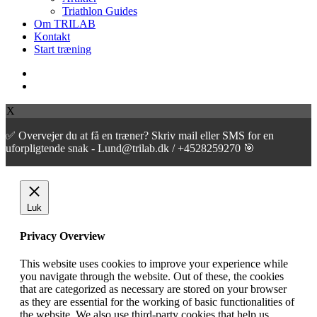
Triathlon Guides
Om TRILAB
Kontakt
Start træning
facebook
instagram
X
✅ Overvejer du at få en træner? Skriv mail eller SMS for en
uforpligtende snak - Lund@trilab.dk / +4528259270 🎯
Luk
Privacy Overview
This website uses cookies to improve your experience while
you navigate through the website. Out of these, the cookies
that are categorized as necessary are stored on your browser
as they are essential for the working of basic functionalities of
the website. We also use third-party cookies that help us