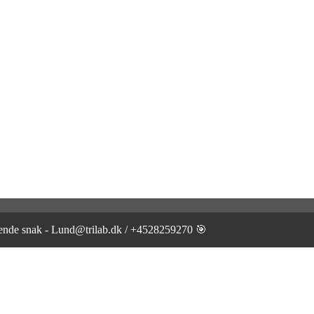
gtende snak - Lund@trilab.dk / +4528259270 🎯