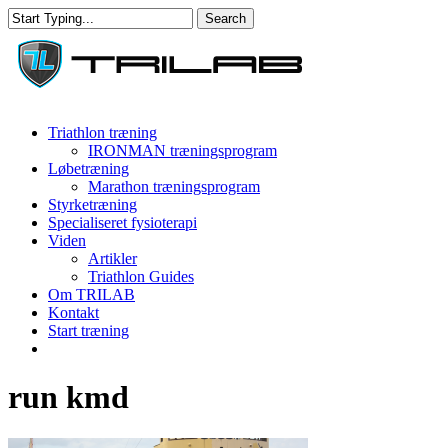
Skip
Search
to
Close
main
Search
content
Menu
Triathlon træning
IRONMAN træningsprogram
Løbetræning
Marathon træningsprogram
Styrketræning
Specialiseret fysioterapi
Viden
Artikler
Triathlon Guides
Om TRILAB
Kontakt
Start træning
facebook
instagram
run kmd