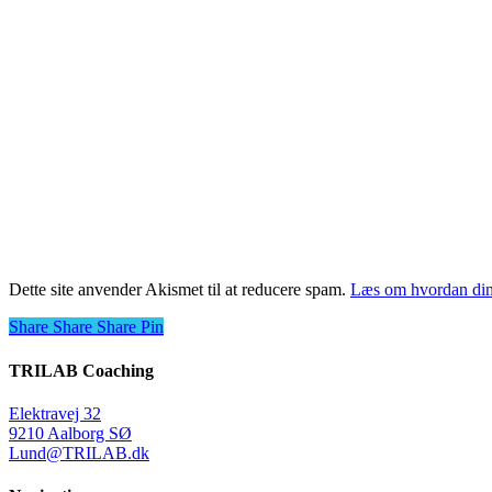
Dette site anvender Akismet til at reducere spam.
Læs om hvordan din
Share
Share
Share
Share
Pin
TRILAB Coaching
Elektravej 32
9210 Aalborg SØ
Lund@TRILAB.dk