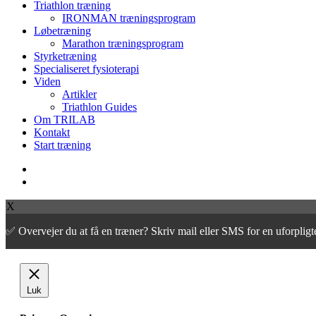
Close
Triathlon træning
Menu
IRONMAN træningsprogram
Løbetræning
Marathon træningsprogram
Styrketræning
Specialiseret fysioterapi
Viden
Artikler
Triathlon Guides
Om TRILAB
Kontakt
Start træning
facebook
instagram
X
✅ Overvejer du at få en træner? Skriv mail eller SMS for en uforpli
Luk