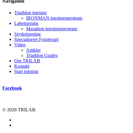
Navigation
Triathlon træning
IRONMAN træningsprogram
Løbetræning
Marathon træningsprogram
Styrketræning
Specialiseret fysioterapi
Viden
Artikler
Triathlon Guides
Om TRILAB
Kontakt
Start træning
Facebook
© 2026 TRILAB.
facebook
instagram