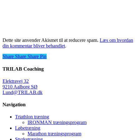
Dette site anvender Akismet til at reducere spam.
Læs om hvordan
din kommentar bliver behandlet
.
Share
Share
Share
Share
Pin
TRILAB Coaching
Elektravej 32
9210 Aalborg SØ
Lund@TRILAB.dk
Navigation
Triathlon træning
IRONMAN træningsprogram
Løbetræning
Marathon træningsprogram
Styrketræning