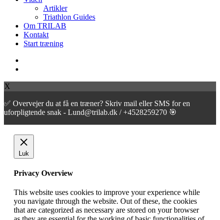
Artikler
Triathlon Guides
Om TRILAB
Kontakt
Start træning
facebook
instagram
X
✅ Overvejer du at få en træner? Skriv mail eller SMS for en
uforpligtende snak - Lund@trilab.dk / +4528259270 🎯
Luk
Privacy Overview
This website uses cookies to improve your experience while
you navigate through the website. Out of these, the cookies
that are categorized as necessary are stored on your browser
as they are essential for the working of basic functionalities of