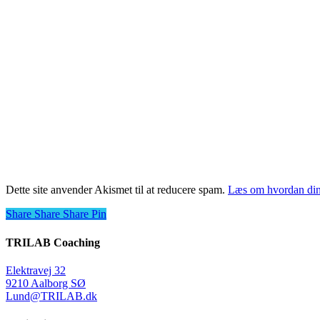
Dette site anvender Akismet til at reducere spam.
Læs om hvordan din
Share
Share
Share
Share
Pin
TRILAB Coaching
Elektravej 32
9210 Aalborg SØ
Lund@TRILAB.dk