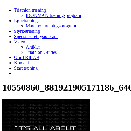
Menu
Triathlon træning
IRONMAN træningsprogram
Løbetræning
Marathon træningsprogram
Styrketræning
Specialiseret fysioterapi
Viden
Artikler
Triathlon Guides
Om TRILAB
Kontakt
Start træning
facebook
instagram
10550860_881921905171186_64