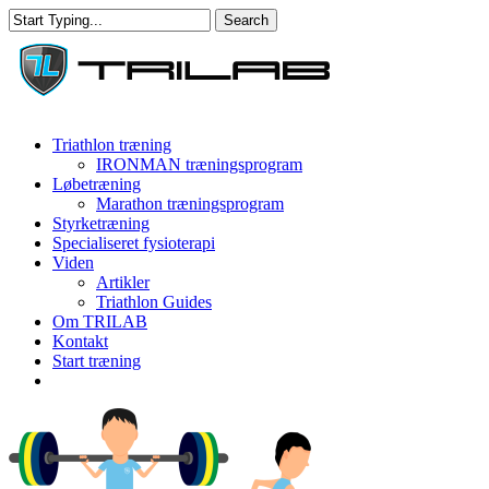
Skip
Search
to
Close
main
Search
content
Menu
Triathlon træning
IRONMAN træningsprogram
Løbetræning
Marathon træningsprogram
Styrketræning
Specialiseret fysioterapi
Viden
Artikler
Triathlon Guides
Om TRILAB
Kontakt
Start træning
facebook
instagram