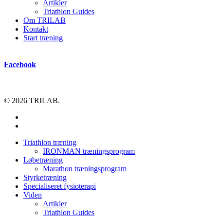
Artikler
Triathlon Guides
Om TRILAB
Kontakt
Start træning
Facebook
© 2026 TRILAB.
facebook
instagram
Close
Triathlon træning
Menu
IRONMAN træningsprogram
Løbetræning
Marathon træningsprogram
Styrketræning
Specialiseret fysioterapi
Viden
Artikler
Triathlon Guides