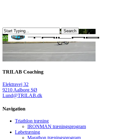
Skip
to
main
content
Search
Close
Menu
Search
TRILAB Coaching
Elektravej 32
9210 Aalborg SØ
Lund@TRILAB.dk
Navigation
Triathlon træning
IRONMAN træningsprogram
Løbetræning
Marathon træningsprogram