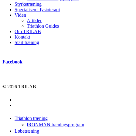
Styrketræning
Specialiseret fysioterapi
Viden
Artikler
Triathlon Guides
Om TRILAB
Kontakt
Start træning
Facebook
© 2026 TRILAB.
facebook
instagram
Close
Triathlon træning
Menu
IRONMAN træningsprogram
Løbetræning