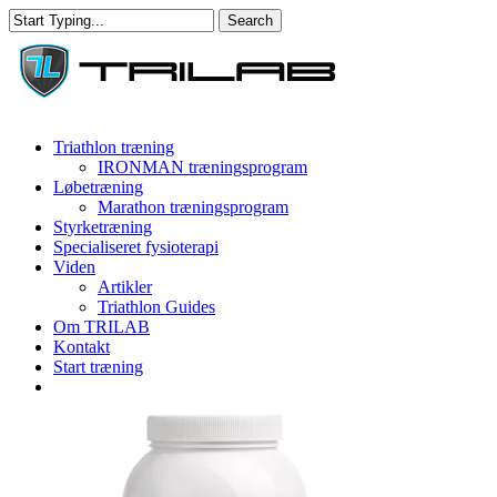
Skip
Search
to
Close
main
Search
content
Menu
Triathlon træning
IRONMAN træningsprogram
Løbetræning
Marathon træningsprogram
Styrketræning
Specialiseret fysioterapi
Viden
Artikler
Triathlon Guides
Om TRILAB
Kontakt
Start træning
facebook
instagram