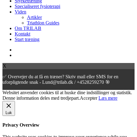
Styrketræning
Specialiseret fysioterapi
Viden
Artikler
Triathlon Guides
Om TRILAB
Kontakt
Start træning
facebook
instagram
X
✅ Overvejer du at få en træner? Skriv mail eller SMS for en
uforpligtende snak - Lund@trilab.dk / +4528259270 🎯
Websitet anvender cookies til at huske dine indstillinger og statistik.
Denne information deles med tredjepart.
Accepter
Læs mere
Luk
Privacy Overview
This website uses cookies to improve your experience while you