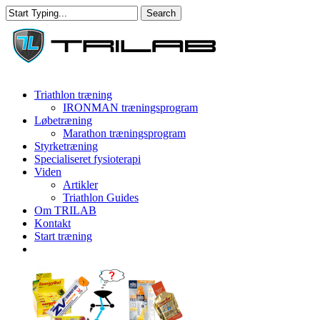
Skip
Search
to
Close
main
Search
content
Menu
Triathlon træning
IRONMAN træningsprogram
Løbetræning
Marathon træningsprogram
Styrketræning
Specialiseret fysioterapi
Viden
Artikler
Triathlon Guides
Om TRILAB
Kontakt
Start træning
facebook
instagram