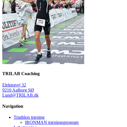
TRILAB Coaching
Elektravej 32
9210 Aalborg SØ
Lund@TRILAB.dk
Navigation
Triathlon træning
IRONMAN træningsprogram