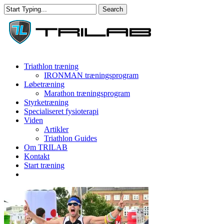
Skip
Search
to
Close
main
Search
content
Menu
Triathlon træning
IRONMAN træningsprogram
Løbetræning
Marathon træningsprogram
Styrketræning
Specialiseret fysioterapi
Viden
Artikler
Triathlon Guides
Om TRILAB
Kontakt
Start træning
facebook
instagram