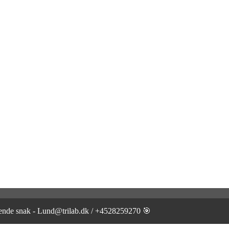
gtende snak - Lund@trilab.dk / +4528259270 🎯