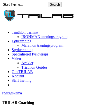
Skip
Search
to
Close
main
Search
content
Menu
Triathlon træning
IRONMAN træningsprogram
Løbetræning
Marathon træningsprogram
Styrketræning
Specialiseret fysioterapi
Viden
Artikler
Triathlon Guides
Om TRILAB
Kontakt
Start træning
facebook
instagram
spørgeskema
TRILAB Coaching