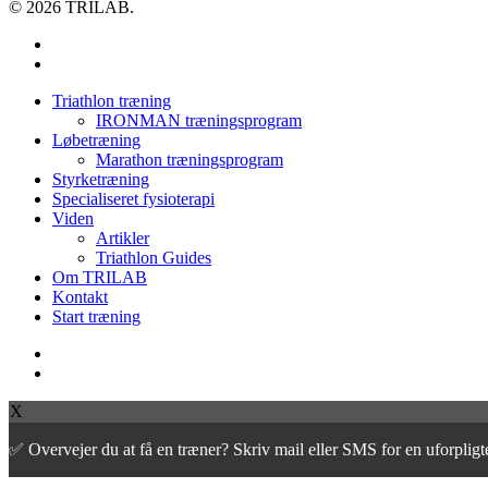
© 2026 TRILAB.
facebook
instagram
Close
Triathlon træning
Menu
IRONMAN træningsprogram
Løbetræning
Marathon træningsprogram
Styrketræning
Specialiseret fysioterapi
Viden
Artikler
Triathlon Guides
Om TRILAB
Kontakt
Start træning
facebook
instagram
X
✅ Overvejer du at få en træner? Skriv mail eller SMS for en uforpli