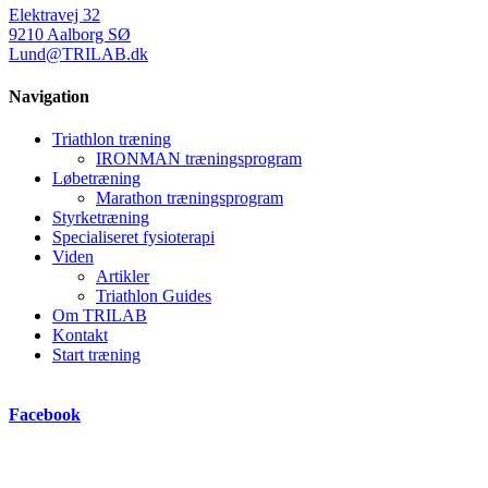
Elektravej 32
9210 Aalborg SØ
Lund@TRILAB.dk
Navigation
Triathlon træning
IRONMAN træningsprogram
Løbetræning
Marathon træningsprogram
Styrketræning
Specialiseret fysioterapi
Viden
Artikler
Triathlon Guides
Om TRILAB
Kontakt
Start træning
Facebook