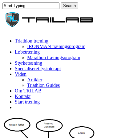
Skip
Search
to
Close
main
Search
content
Menu
Triathlon træning
IRONMAN træningsprogram
Løbetræning
Marathon træningsprogram
Styrketræning
Specialiseret fysioterapi
Viden
Artikler
Triathlon Guides
Om TRILAB
Kontakt
Start træning
facebook
instagram