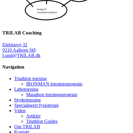
TRILAB Coaching
Elektravej 32
9210 Aalborg SØ
Lund@TRILAB.dk
Navigation
Triathlon træning
IRONMAN træningsprogram
Løbetræning
Marathon træningsprogram
Styrketræning
Specialiseret fysioterapi
Viden
Artikler
Triathlon Guides
Om TRILAB
Kontakt