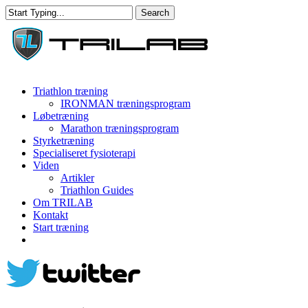
Skip
Search
to
Close
main
Search
content
Menu
Triathlon træning
IRONMAN træningsprogram
Løbetræning
Marathon træningsprogram
Styrketræning
Specialiseret fysioterapi
Viden
Artikler
Triathlon Guides
Om TRILAB
Kontakt
Start træning
facebook
instagram