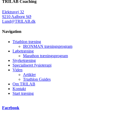
TRILAB Coaching
Elektravej 32
9210 Aalborg SØ
Lund@TRILAB.dk
Navigation
Triathlon træning
IRONMAN træningsprogram
Løbetræning
Marathon træningsprogram
Styrketræning
Specialiseret fysioterapi
Viden
Artikler
Triathlon Guides
Om TRILAB
Kontakt
Start træning
Facebook